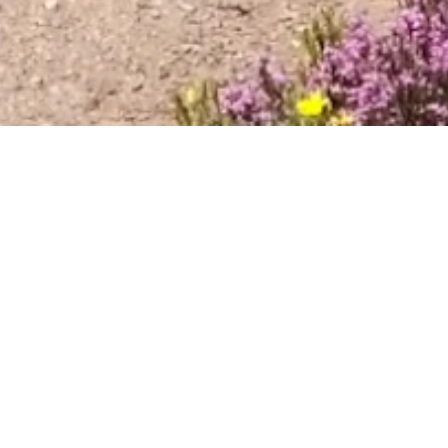
CORAÇÃO DA SERRA DA ESTRELA
MANTEIGAS, UNA ENCANTADORA VILLA
PORTUGUESA SITUADA EN EL CORAZÓN DE
LA SERRA DA ESTRELA, ES UN VERDADERO
TESORO NATURAL Y CULTURAL.
Localizada a cerca de 750 metros de
altitud en el distrito de Guarda, esta