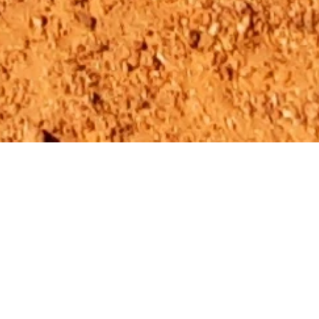
MAR, A HISTÓRIA E A NATUREZA
ANTIGA VILA PISCATÓRIA TRANSFORMADA
NUM DOS DESTINOS TURÍSTICOS MAIS
PROCURADOS DO ALGARVE, APRESENTA UMA
HARMONIOSA FUSÃO ENTRE TRADIÇÃO E
MODERNIDADE. AS SUAS PRAIAS DOURADAS,
ENCAIXADAS ENTRE FALÉSIAS IMPONENTES,
ESTENDEM-SE AO LONGO DA COSTA,
OFERECENDO CENÁRIOS DESLUMBRANTES E
ÁGUAS CRISTALINAS QUE ATRAEM